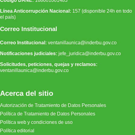
Código DANE:
168001001483
Línea Anticorrupción Nacional:
157 (disponible 24h en todo
el país)
Correo Institucional
Correo Institucional:
ventanillaunica@inderbu.gov.co
Notificaciones judiciales:
jefe_juridica@inderbu.gov.co
Solicitudes, peticiones, quejas y reclamos:
ventanillaunica
@inderbu.
gov.co
Acerca del sitio
Autorización de Tratamiento de Datos Personales
Política de Tratamiento de Datos Personales
Política web y condiciones de uso
Política editorial