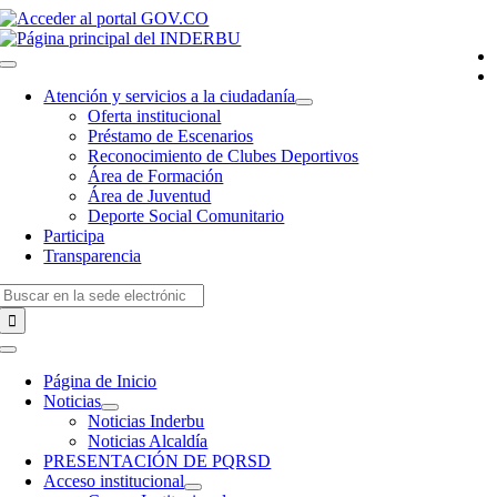
Saltar
al
contenido
Toggle
Navigation
Atención y servicios a la ciudadanía
Oferta institucional
Préstamo de Escenarios
Reconocimiento de Clubes Deportivos
Área de Formación
Área de Juventud
Deporte Social Comunitario
Participa
Transparencia
Buscar:
Toggle
Navigation
Página de Inicio
Noticias
Noticias Inderbu
Noticias Alcaldía
PRESENTACIÓN DE PQRSD
Acceso institucional