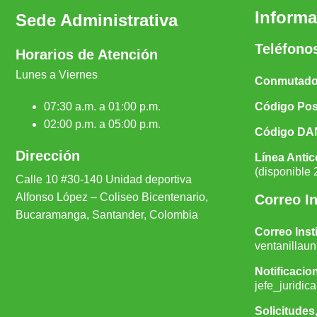
Informa
Sede Administrativa
Teléfono
Horarios de Atención
Lunes a Viernes
Conmutador
07:30 a.m. a 01:00 p.m.
Código Pos
02:00 p.m. a 05:00 p.m.
Código DA
Dirección
Línea Antic
(disponible 
Calle 10 #30-140 Unidad depor
tiva
Alfonso López – Coliseo Bicentenario,
Correo In
Bucaramanga, Santander, Colombia
Correo Inst
ventanillau
Notificacion
jefe_juridi
Solicitudes