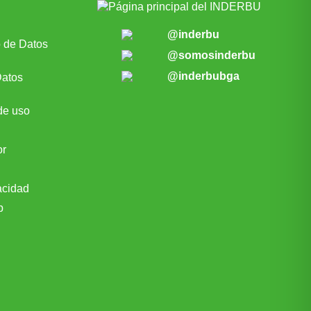
@inderbu
o de Datos
@somosinderbu
@inderbubga
Datos
de uso
or
acidad
b