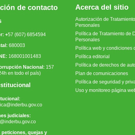
Acerca del sitio
ción de contacto
Autorización de Tratamient
s
Personales
Política de Tratamiento de 
: +
57 (607) 6854594
Personales
tal:
680003
Política web y condiciones 
NE:
168001001483
Política editorial
Política de derechos de aut
orrupción Nacional:
157
24h en todo el país)
Plan de comunicaciones
Política de seguridad y priv
stitucional
Uso y monitoreo página we
itucional:
nica@inderbu.gov.co
es judiciales:
ca@inderbu.gov.co
, peticiones, quejas y