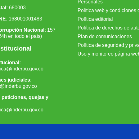
Personales
tal:
680003
Política web y condiciones 
NE:
168001001483
Política editorial
Política de derechos de aut
orrupción Nacional:
157
24h en todo el país)
Plan de comunicaciones
Política de seguridad y priv
stitucional
Uso y monitoreo página we
itucional:
nica@inderbu.gov.co
es judiciales:
ca@inderbu.gov.co
, peticiones, quejas y
ica
@inderbu.
gov.co