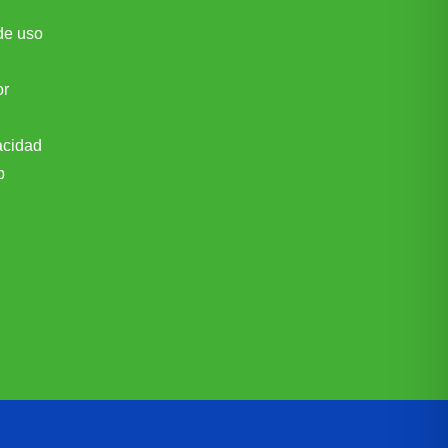
de uso
or
acidad
b