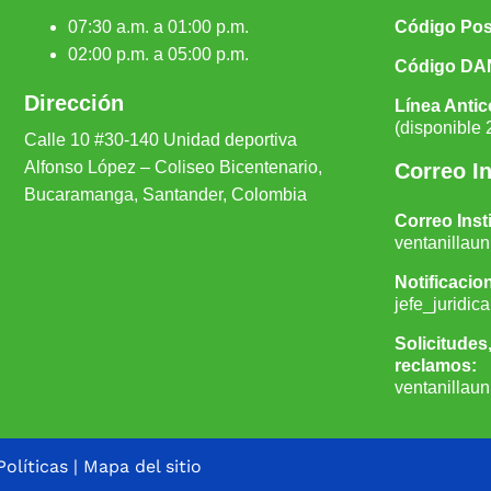
07:30 a.m. a 01:00 p.m.
Código Pos
02:00 p.m. a 05:00 p.m.
Código DA
Dirección
Línea Antic
(disponible 
Calle 10 #30-140 Unidad depor
tiva
Alfonso López – Coliseo Bicentenario,
Correo In
Bucaramanga, Santander, Colombia
Correo Inst
ventanillau
Notificacion
jefe_juridi
Solicitudes
reclamos:
ventanillaun
Políticas
|
Mapa del sitio