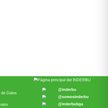
@inderbu
o de Datos
@somosinderbu
@inderbubga
Datos