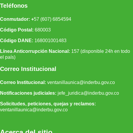
Teléfonos
Conmutador: +
57 (607) 6854594
Código Postal:
680003
Código DANE:
168001001483
Línea Anticorrupción Nacional:
157 (disponible 24h en todo
el país)
Correo Institucional
Correo Institucional:
ventanillaunica@inderbu.gov.co
Notificaciones judiciales:
jefe_juridica@inderbu.gov.co
Solicitudes, peticiones, quejas y reclamos:
ventanillaunica
@inderbu.
gov.co
Acerca del sitio