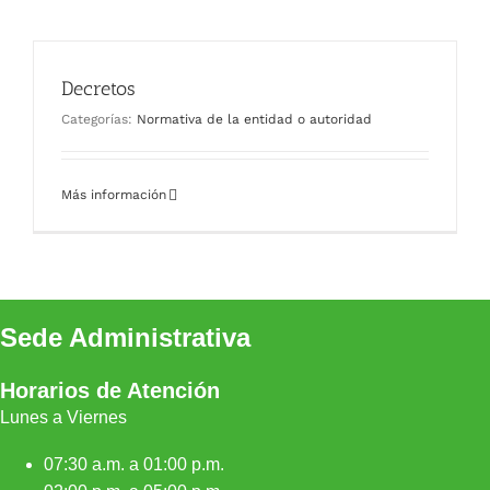
Decretos
Categorías:
Normativa de la entidad o autoridad
Más información
Sede Administrativa
Horarios de Atención
Lunes a Viernes
07:30 a.m. a 01:00 p.m.