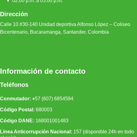
02:00 p.m. a 05:00 p.m.
Dirección
Calle 10 #30-140 Unidad depor
tiva Alfonso López – Coliseo
Bicentenario, Bucaramanga, Santander, Colombia
Información de contacto
Teléfonos
Conmutador: +
57 (607) 6854594
Código Postal:
680003
Código DANE:
168001001483
Línea Anticorrupción Nacional:
157 (disponible 24h en todo