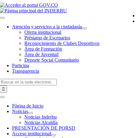
Saltar
al
contenido
Toggle
Navigation
Atención y servicios a la ciudadanía
Oferta institucional
Préstamo de Escenarios
Reconocimiento de Clubes Deportivos
Área de Formación
Área de Juventud
Deporte Social Comunitario
Participa
Transparencia
Buscar:
Toggle
Navigation
Página de Inicio
Noticias
Noticias Inderbu
Noticias Alcaldía
PRESENTACIÓN DE PQRSD
Acceso institucional