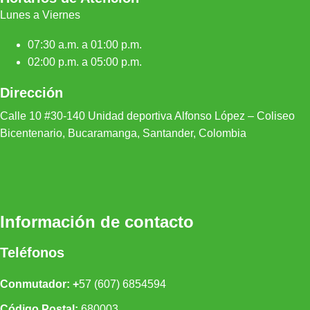
Lunes a Viernes
07:30 a.m. a 01:00 p.m.
02:00 p.m. a 05:00 p.m.
Dirección
Calle 10 #30-140 Unidad depor
tiva Alfonso López – Coliseo
Bicentenario, Bucaramanga, Santander, Colombia
Información de contacto
Teléfonos
Conmutador: +
57 (607) 6854594
Código Postal:
680003