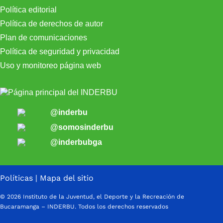
Política editorial
Política de derechos de autor
Plan de comunicaciones
Política de seguridad y privacidad
Uso y monitoreo página web
@inderbu
@somosinderbu
@inderbubga
Políticas
|
Mapa del sitio
© 2026 Instituto de la Juventud, el Deporte y la Recreación de
Bucaramanga – INDERBU. Todos los derechos reservados